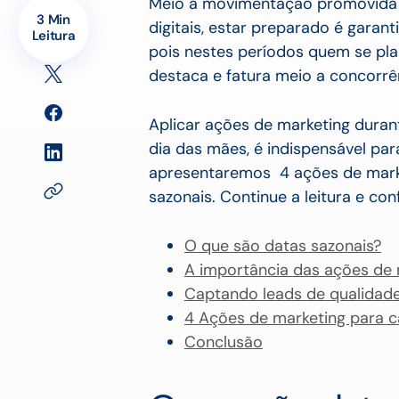
Meio a movimentação promovida e
3 Min
digitais, estar preparado é garan
Leitura
pois nestes períodos quem se pla
destaca e fatura meio a concorrê
Aplicar ações de marketing durant
dia das mães, é indispensável pa
apresentaremos 4 ações de mark
sazonais. Continue a leitura e conf
O que são datas sazonais?
A importância das ações de 
Captando leads de qualidad
4 Ações de marketing para c
Conclusão