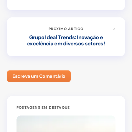
PRÓXIMO ARTIGO
Grupo Ideal Trends: Inovação e
excelência em diversos setores!
Escreva um Comentário
POSTAGENS EM DESTAQUE
DI
O seu endereço de e-mail não será publicado.