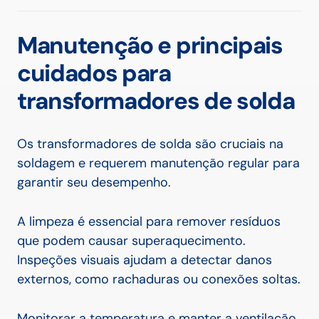
Monitoramento de
tão importante?
toda a dife
Válvulas!
na sua
construç
Manutenção e principais
cuidados para
transformadores de solda
Os transformadores de solda são cruciais na
soldagem e requerem manutenção regular para
garantir seu desempenho.
A limpeza é essencial para remover resíduos
que podem causar superaquecimento.
Inspeções visuais ajudam a detectar danos
externos, como rachaduras ou conexões soltas.
Monitorar a temperatura e manter a ventilação