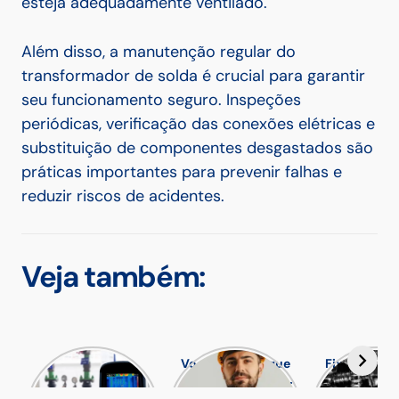
esteja adequadamente ventilado.
Além disso, a manutenção regular do
transformador de solda é crucial para garantir
seu funcionamento seguro. Inspeções
periódicas, verificação das conexões elétricas e
substituição de componentes desgastados são
práticas importantes para prevenir falhas e
reduzir riscos de acidentes.
Veja também:
Ganhe
Você sabe porque
Fixação ext
produtividade
o Uniforme para
os Parafu
com o Sensor para
Eletricista NR10 é
Forjados f