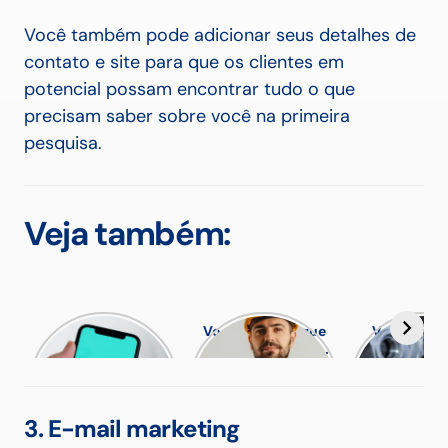
Você também pode adicionar seus detalhes de
contato e site para que os clientes em
potencial possam encontrar tudo o que
precisam saber sobre você na primeira
pesquisa.
Veja também:
Whatsapp
Você sabe porque
Você sabe 
Marketing para o
o Uniforme para
que serv
Empreendedor
Eletricista NR10 é
Acoplamen
tão importante?
Eixo?
3. E-mail marketing