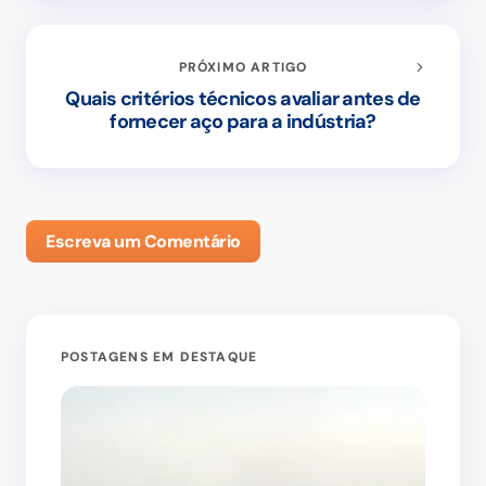
PRÓXIMO ARTIGO
Quais critérios técnicos avaliar antes de
fornecer aço para a indústria?
Escreva um Comentário
POSTAGENS EM DESTAQUE
DI
O seu endereço de e-mail não será publicado.
Campos obrigatórios são marcados com
*