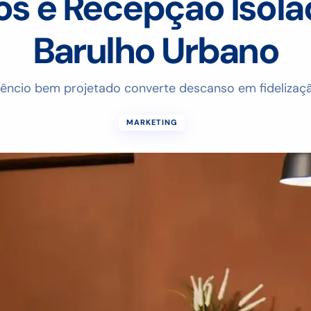
os e Recepção Isola
Barulho Urbano
lêncio bem projetado converte descanso em fidelizaç
MARKETING