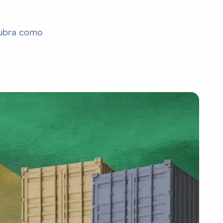
cubra como
.