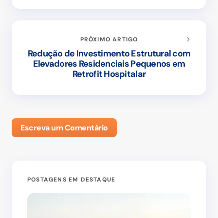
PRÓXIMO ARTIGO
Redução de Investimento Estrutural com
Elevadores Residenciais Pequenos em
Retrofit Hospitalar
Escreva um Comentário
POSTAGENS EM DESTAQUE
DI
O seu endereço de e-mail não será publicado.