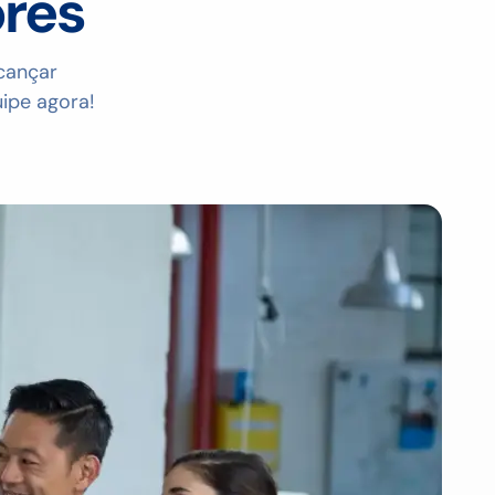
ores
lcançar
ipe agora!