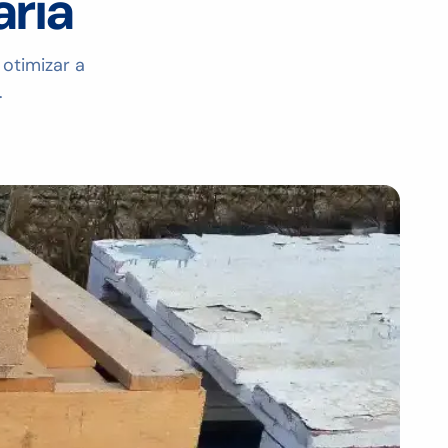
ária
 otimizar a
.